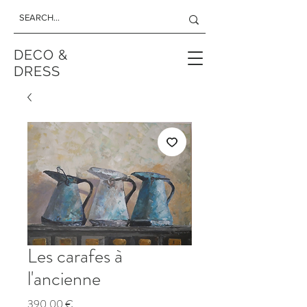
DECO &
DRESS
Les carafes à
l'ancienne
Prix
390,00 €