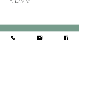
Taille 80*180
DECO & DRESS
E-shop
Recherche
Contact
Politique de
confidentialité
Conditions
floddl@wanadoo.fr
83190 Ollioules
Tel:
06 14 01 18 47