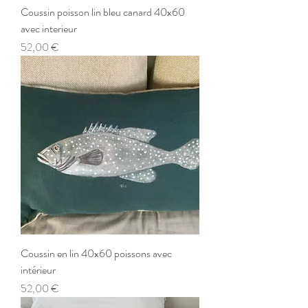
Coussin poisson lin bleu canard 40x60
avec interieur
Prix
52,00 €
Coussin en lin 40x60 poissons avec
intérieur
Prix
52,00 €